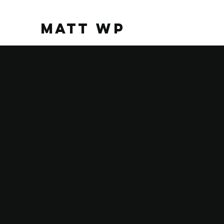
MATT WP
L'IA 
tou