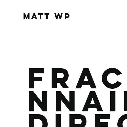
MATT WP
Frac
nnai
dire