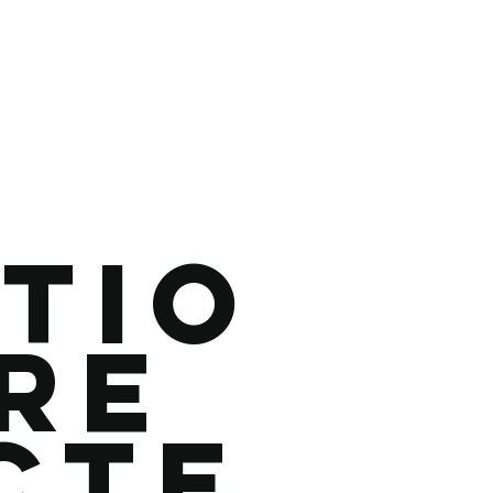
tio
re
cte